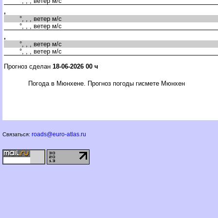
°, , , ветер м/с
,
°, , , ветер м/с
°, , , ветер м/с
,
°, , , ветер м/с
°, , , ветер м/с
Прогноз сделан
18-06-2026 00 ч
Погода в Мюнхене. Прогноз погоды гисмете Мюнхен
roads@euro-atlas.ru
Связаться: