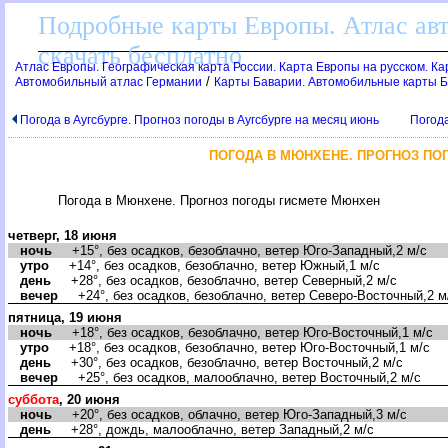
Подробные карты Европы. Атлас ав
скачать бесплатно
Атлас Европы. Географическая карта России. Карта Европы на русском. К
/
Автомобильный атлас Германии
Карты Баварии. Автомобильные карты 
Погода в Аугсбурге. Прогноз погоды в Аугсбурге на месяц июнь
Погода
ПОГОДА В МЮНХЕНЕ. ПРОГНОЗ П
Погода в Мюнхене. Прогноз погоды гисмете Мюнхен
четверг, 18 июня
ночь
+15°, без осадков, безоблачно, ветер Юго-Западный,2 м/с
утро
+14°, без осадков, безоблачно, ветер Южный,1 м/с
день
+28°, без осадков, безоблачно, ветер Северный,2 м/с
ечер
+24°, без осадков, безоблачно, ветер Северо-Восточный,2 м
пятница, 19 июня
ночь
+18°, без осадков, безоблачно, ветер Юго-Восточный,1 м/с
утро
+18°, без осадков, безоблачно, ветер Юго-Восточный,1 м/с
день
+30°, без осадков, безоблачно, ветер Восточный,2 м/с
ечер
+25°, без осадков, малооблачно, ветер Восточный,2 м/с
суббота
, 20 июня
ночь
+20°, без осадков, облачно, ветер Юго-Западный,3 м/с
день
+28°, дождь, малооблачно, ветер Западный,2 м/с