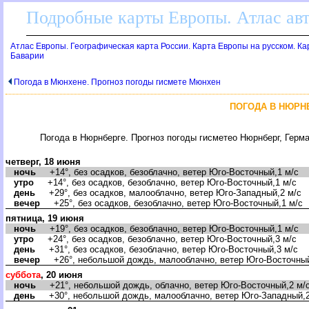
Подробные карты Европы. Атлас ав
Атлас Европы. Географическая карта России. Карта Европы на русском. К
Баварии
Погода в Мюнхене. Прогноз погоды гисмете Мюнхен
ПОГОДА В НЮРН
Погода в Нюрнберге. Прогноз погоды гисметео Нюрнберг, Герм
четверг, 18 июня
ночь
+14°, без осадков, безоблачно, ветер Юго-Восточный,1 м/с
утро
+14°, без осадков, безоблачно, ветер Юго-Восточный,1 м/с
день
+29°, без осадков, малооблачно, ветер Юго-Западный,2 м/с
ечер
+25°, без осадков, безоблачно, ветер Юго-Восточный,1 м/с
пятница, 19 июня
ночь
+19°, без осадков, безоблачно, ветер Юго-Восточный,1 м/с
утро
+24°, без осадков, безоблачно, ветер Юго-Восточный,3 м/с
день
+31°, без осадков, безоблачно, ветер Юго-Восточный,3 м/с
ечер
+26°, небольшой дождь, малооблачно, ветер Юго-Восточный
суббота
, 20 июня
ночь
+21°, небольшой дождь, облачно, ветер Юго-Восточный,2 м/
день
+30°, небольшой дождь, малооблачно, ветер Юго-Западный,2