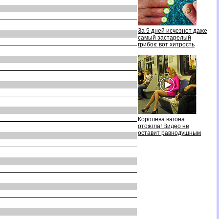
За 5 дней исчезнет даже
самый застарелый
рибок: вот хитрость
Королева вагона
отожгла! Видео не
оставит равнодушным