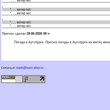
°, , , ветер м/с
,
°, , , ветер м/с
°, , , ветер м/с
,
°, , , ветер м/с
°, , , ветер м/с
Прогноз сделан
18-06-2026 00 ч
Погода в Аугсбурге. Прогноз погоды в Аугсбурге на месяц июн
roads@euro-atlas.ru
Связаться: