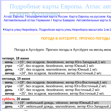
Подробные карты Европы. Атлас ав
скачать бесплатно
Атлас Европы. Географическая карта России. Карта Европы на русском. К
/
Автомобильный атлас Германии
Карты Баварии. Автомобильные карты 
Карта улиц Нюрнберга. Подробная карта улиц Нюрнберга масштаба 1см:
ПОГОДА В АУГСБУРГЕ. ПРОГНОЗ ПОГОДЫ
Погода в Аугсбурге. Прогноз погоды в Аугсбурге на месяц июн
четверг, 18 июня
ночь
+15°, без осадков, безоблачно, ветер Юго-Западный,1 м/с
утро
+14°, без осадков, безоблачно, ветер Южный,1 м/с
день
+28°, без осадков, малооблачно, ветер Южный,1 м/с
ечер
+24°, без осадков, безоблачно, ветер Восточный,2 м/с
пятница, 19 июня
ночь
+18°, без осадков, безоблачно, ветер Юго-Восточный,1 м/с
утро
+18°, без осадков, безоблачно, ветер Юго-Восточный,2 м/с
день
+30°, без осадков, безоблачно, ветер Восточный,2 м/с
ечер
+25°, без осадков, малооблачно, ветер Восточный,2 м/с
суббота
, 20 июня
ночь
+19°, небольшой дождь, облачно, ветер Южный,2 м/с
день
+29°, небольшой дождь, малооблачно, ветер Юго-Западный,2