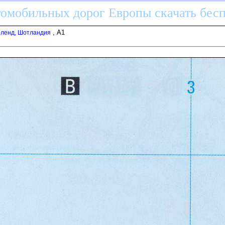
томобильных дорог Европы скачать бес
, A1
йленд, Шотландия