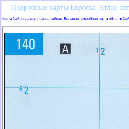
Подробные карты Европы. Атлас ав
Карта Хайленда крупномасштабная. Большая подробная карта области Ха