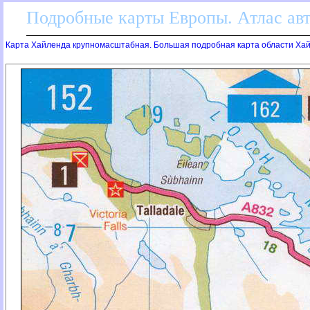
Подробные карты Европы. Атлас ав
Карта Хайленда крупномасштабная. Большая подробная карта области Ха