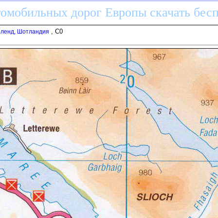
томобильных дорог Европы скачать бес
, C0
йленд, Шотландия