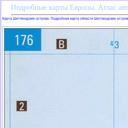
Подробные карты Европы. Атлас ав
Карта Шетлендские острова. Подробная карта области Шетлендские остро