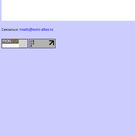
roads@euro-atlas.ru
Связаться: