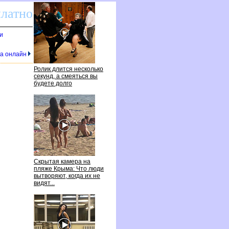
платно
и
ка онлайн
Ролик длится несколько
секунд, а смеяться вы
удете долго
Скрытая камера на
пляже Крыма: Что люди
ытворяют, когда их не
идят...