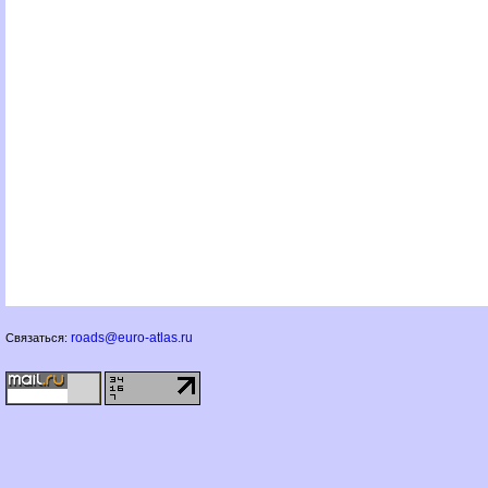
roads@euro-atlas.ru
Связаться: