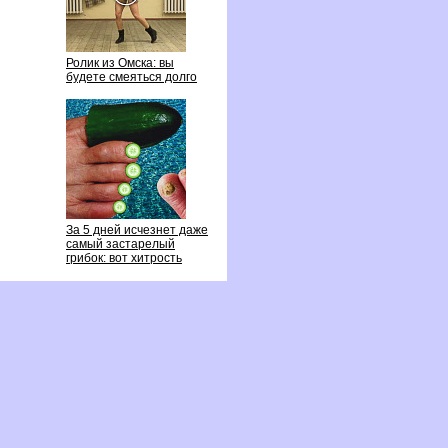
Ролик из Омска: вы
удете смеяться долго
За 5 дней исчезнет даже
самый застарелый
рибок: вот хитрость