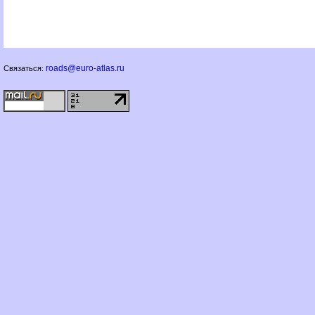
roads@euro-atlas.ru
Связаться: