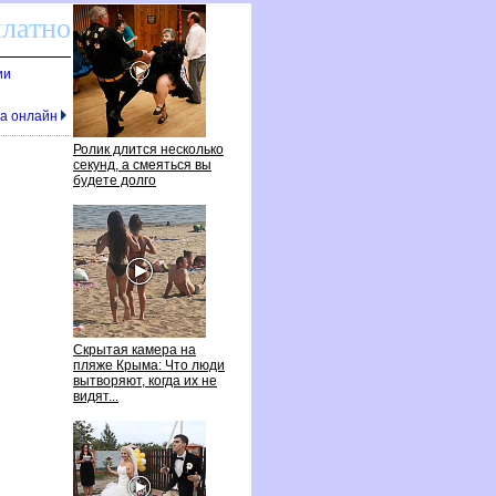
платно
ии
ка онлайн
Ролик длится несколько
секунд, а смеяться вы
удете долго
Скрытая камера на
пляже Крыма: Что люди
ытворяют, когда их не
идят...