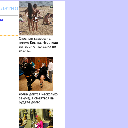
платно
ии
Скрытая камера на
пляже Крыма: Что люди
ытворяют, когда их не
идят...
Ролик длится несколько
секунд, а смеяться вы
удете долго