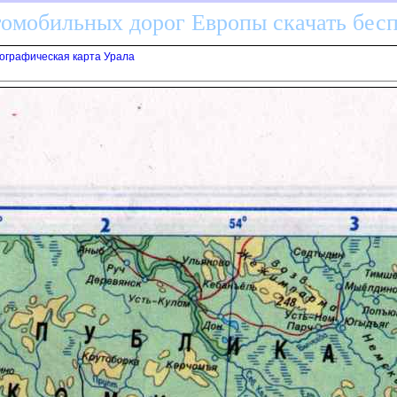
томобильных дорог Европы скачать бес
еографическая карта Урала