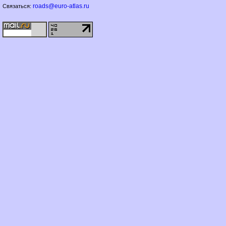
roads@euro-atlas.ru
Связаться: