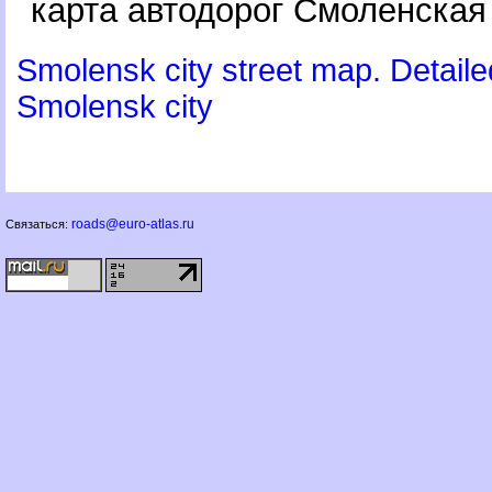
карта автодорог Смоленская
Smolensk city street map. Detaile
Smolensk city
roads@euro-atlas.ru
Связаться: