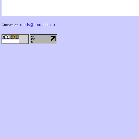
roads@euro-atlas.ru
Связаться: