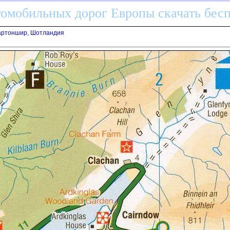
томобильных дорог Европы скачать бес
артоншир, Шотландия