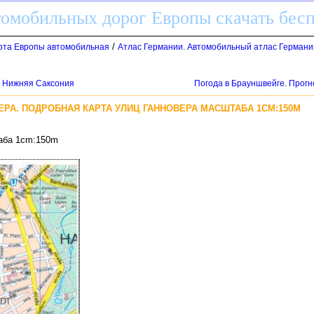
томобильных дорог Европы скачать бес
/
арта Европы автомобильная
Атлас Германии. Автомобильный атлас Германи
и Нижняя Саксония
Погода в Брауншвейге. Прогн
ЕРА. ПОДРОБНАЯ КАРТА УЛИЦ ГАННОВЕРА МАСШТАБА 1CM:150M
таба 1cm:150m