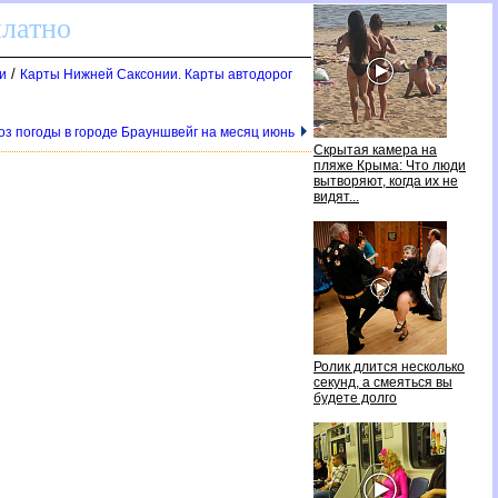
платно
/
и
Карты Нижней Саксонии. Карты автодоро
оз погоды в городе Брауншвейг на месяц июнь
Скрытая камера на
пляже Крыма: Что люди
ытворяют, когда их не
идят...
Ролик длится несколько
секунд, а смеяться вы
удете долго