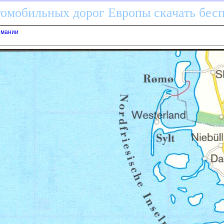
томобильных дорог Европы скачать бес
рмании