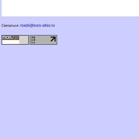
roads@euro-atlas.ru
Связаться: