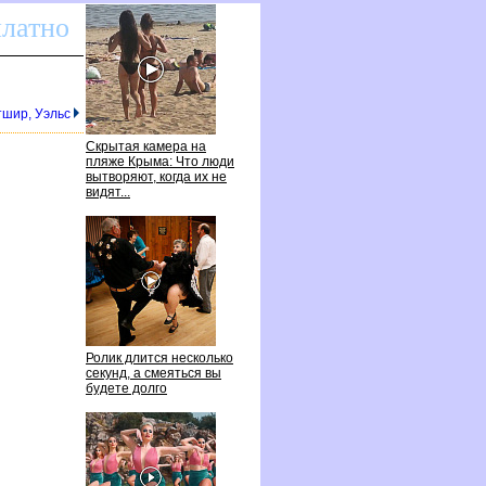
платно
тшир, Уэльс
Скрытая камера на
пляже Крыма: Что люди
ытворяют, когда их не
идят...
Ролик длится несколько
секунд, а смеяться вы
удете долго