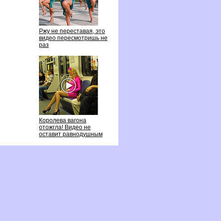
Ржу не переставая, это
идео пересмотришь не
раз
Королева вагона
отожгла! Видео не
оставит равнодушным