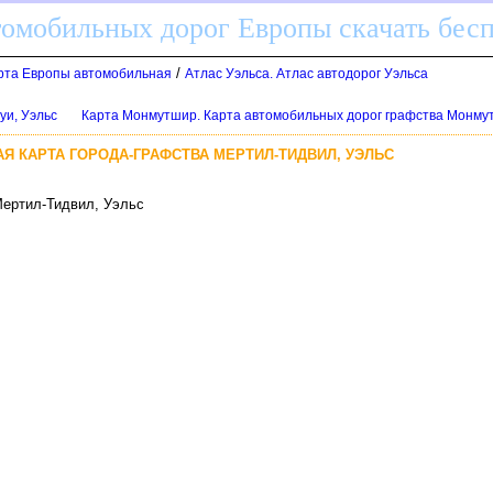
томобильных дорог Европы скачать бес
/
арта Европы автомобильная
Атлас Уэльса. Атлас автодорог Уэльса
уи, Уэльс
Карта Монмутшир. Карта автомобильных дорог графства Монму
Я КАРТА ГОРОДА-ГРАФСТВА МЕРТИЛ-ТИДВИЛ, УЭЛЬС
Мертил-Тидвил, Уэльс