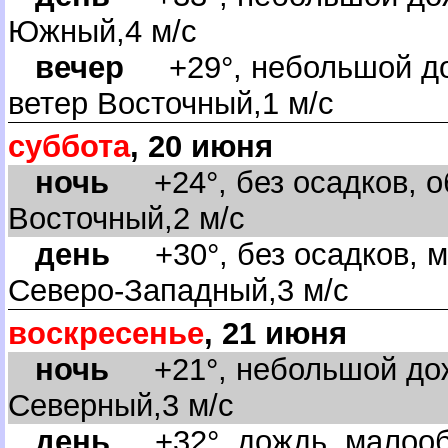
Южный,4 м/с
ечер
+29°, небольшой до
етер Восточный,1 м/с
суббота
, 20 июня
ночь
+24°, без осадков, об
осточный,2 м/с
день
+30°, без осадков, м
Северо-Западный,3 м/с
оскресенье
, 21 июня
ночь
+21°, небольшой дожд
Северный,3 м/с
день
+32°, дождь, малообл