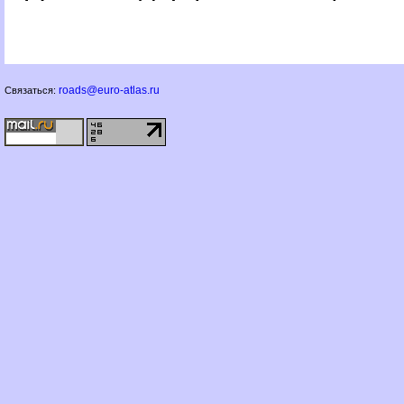
roads@euro-atlas.ru
Связаться: