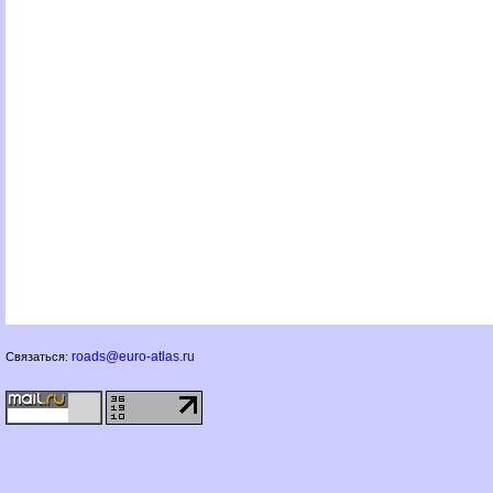
roads@euro-atlas.ru
Связаться: