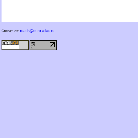
roads@euro-atlas.ru
Связаться: