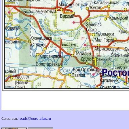
roads@euro-atlas.ru
Связаться: