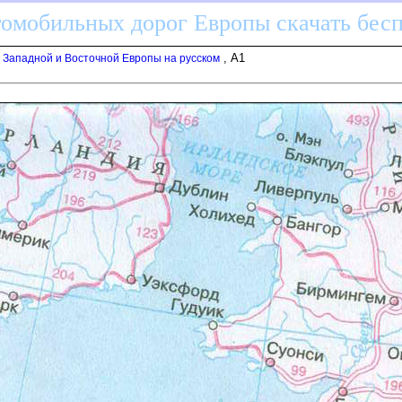
томобильных дорог Европы скачать бес
, A1
г Западной и Восточной Европы на русском