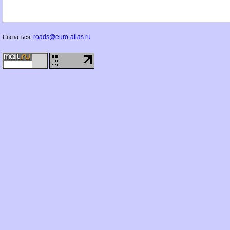
roads@euro-atlas.ru
Связаться: