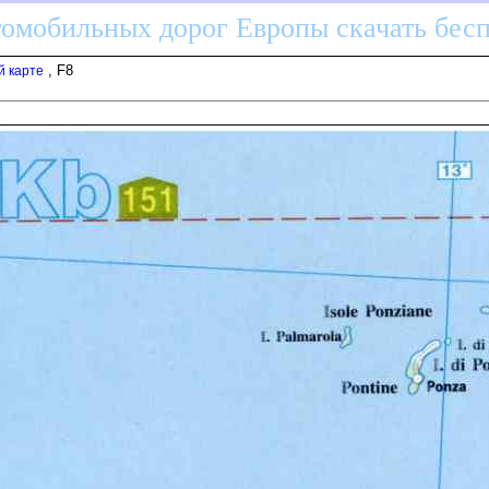
томобильных дорог Европы скачать бес
, F8
й карте