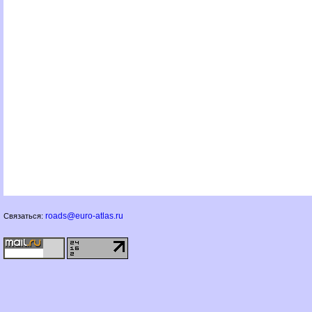
roads@euro-atlas.ru
Связаться: