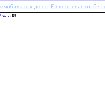
томобильных дорог Европы скачать бес
, B5
й карте