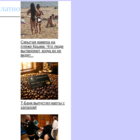
платно
Скрытая камера на
пляже Крыма: Что люди
ытворяют, когда их не
идят...
Т-Банк выпустил карты с
запахом!