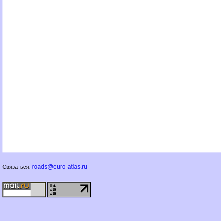
roads@euro-atlas.ru
Связаться: