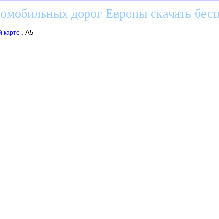
томобильных дорог Европы скачать бес
, A5
й карте