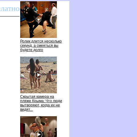
платно
Ролик длится несколько
секунд, а смеяться вы
удете долго
Скрытая камера на
пляже Крыма: Что люди
ытворяют, когда их не
идят...