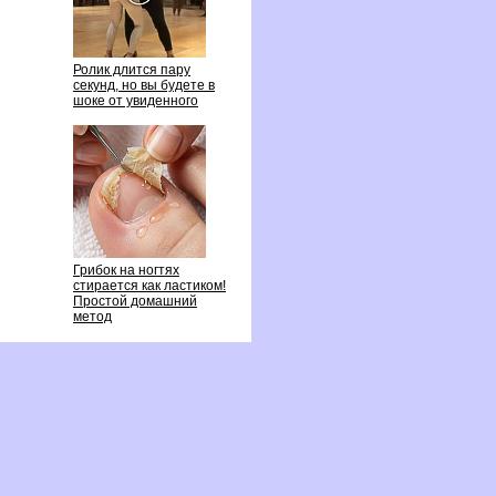
Ролик длится пару
секунд, но вы будете
шоке от увиденного
Грибок на ногтях
стирается как ластиком!
Простой домашний
метод