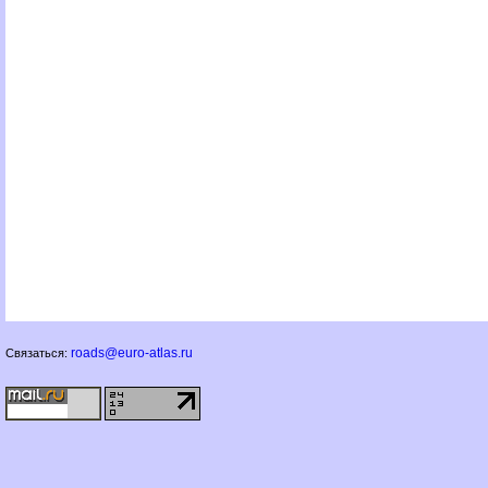
roads@euro-atlas.ru
Связаться: