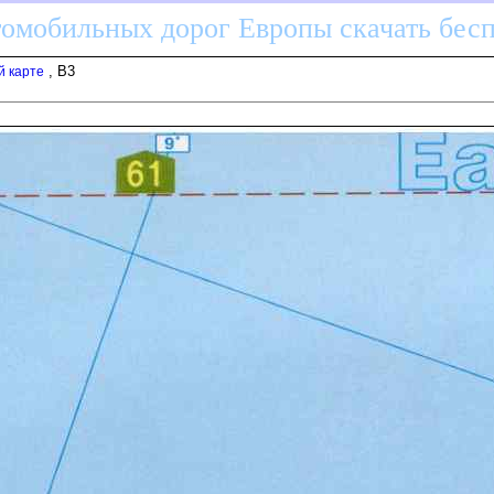
томобильных дорог Европы скачать бес
, B3
й карте