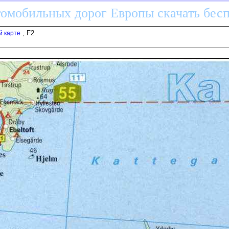
томобильных дорог Европы скачать бес
, F2
й карте