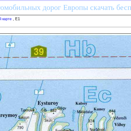
томобильных дорог Европы скачать бес
, E1
й карте