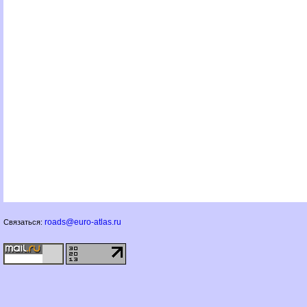
roads@euro-atlas.ru
Связаться: