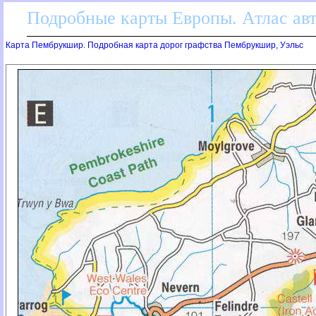
Подробные карты Европы. Атлас ав
Карта Пембрукшир. Подробная карта дорог графства Пембрукшир, Уэльс