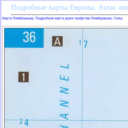
Подробные карты Европы. Атлас ав
Карта Пембрукшир. Подробная карта дорог графства Пембрукшир, Уэльс