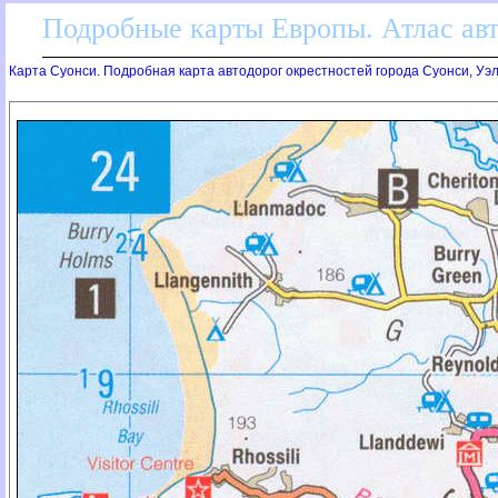
Подробные карты Европы. Атлас ав
Карта Суонси. Подробная карта автодорог окрестностей города Суонси, Уэ