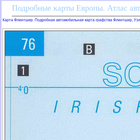
Подробные карты Европы. Атлас ав
Карта Флинтшир. Подробная автомобильная карта графства Флинтшир, Уэ