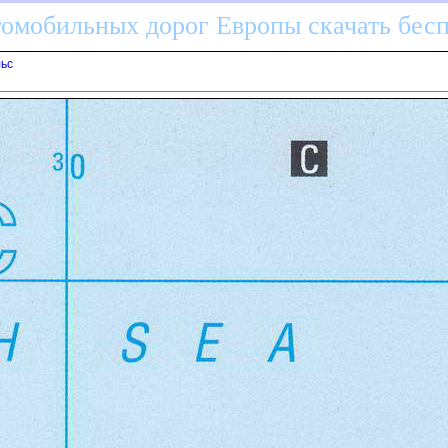
томобильных дорог Европы скачать бес
льс