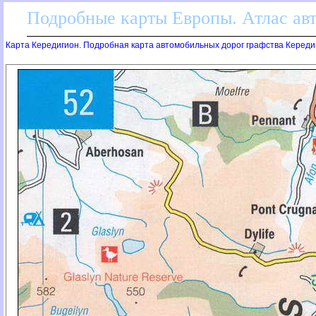
Подробные карты Европы. Атлас ав
Карта Кередигион. Подробная карта автомобильных дорог графства Кереди