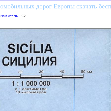
томобильных дорог Европы скачать бес
, C2
г юга Италии