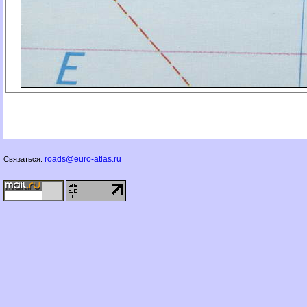
roads@euro-atlas.ru
Связаться: