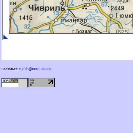
roads@euro-atlas.ru
Связаться: