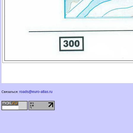
roads@euro-atlas.ru
Связаться: