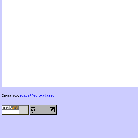
roads@euro-atlas.ru
Связаться: