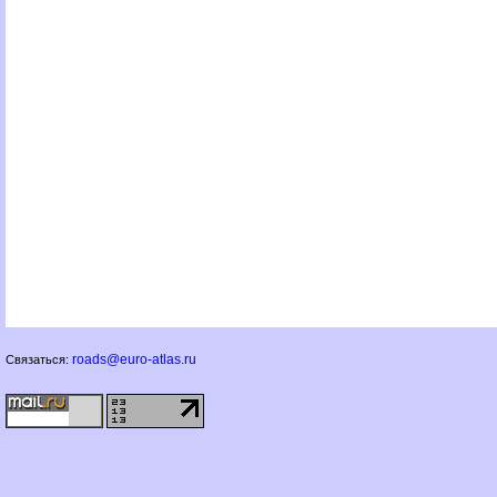
roads@euro-atlas.ru
Связаться: