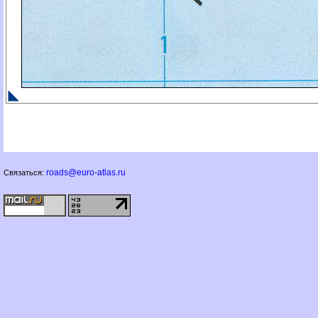
roads@euro-atlas.ru
Связаться: