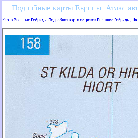
Подробные карты Европы. Атлас ав
Карта Внешние Гебриды. Подробная карта островов Внешние Гебриды, Шо