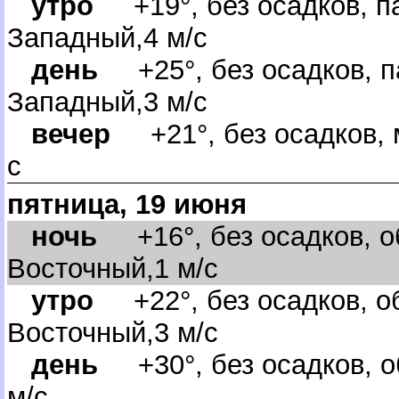
утро
+19°, без осадков, па
Западный,4 м/с
день
+25°, без осадков, п
Западный,3 м/с
ечер
+21°, без осадков, м
с
пятница, 19 июня
ночь
+16°, без осадков, об
осточный,1 м/с
утро
+22°, без осадков, об
осточный,3 м/с
день
+30°, без осадков, о
м/с