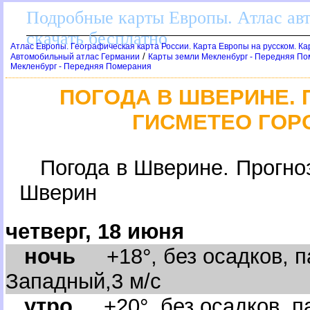
Подробные карты Европы. Атлас ав
скачать бесплатно
Атлас Европы. Географическая карта России. Карта Европы на русском. К
/
Автомобильный атлас Германии
Карты земли Мекленбург - Передняя П
Мекленбург - Передняя Померания
ПОГОДА В ШВЕРИНЕ.
ГИСМЕТЕО ГОР
Погода в Шверине. Прогно
Шверин
четверг, 18 июня
ночь
+18°, без осадков, п
Западный,3 м/с
утро
+20°, без осадков, па