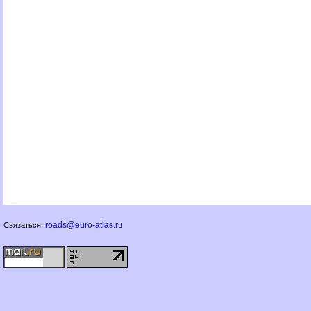
roads@euro-atlas.ru
Связаться: